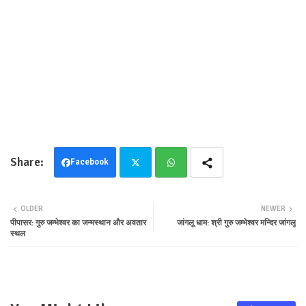
Facebook
Twit
Wha
OLDER
NEWER
ter
tsa
पीपासर: गुरु जम्भेश्वर का जन्मस्थान और अवतार
जांगलू धाम: श्री गुरु जम्भेश्वर मन्दिर जांगलू
स्थल
pp